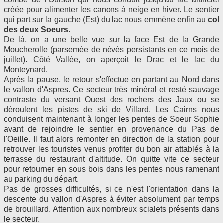
créée pour alimenter les canons à neige en hiver. Le sentier
qui part sur la gauche (Est) du lac nous emmène enfin au
col
des deux Soeurs
.
De là, on a une belle vue sur la face Est de la Grande
Moucherolle (parsemée de névés persistants en ce mois de
juillet). Côté Vallée, on aperçoit le Drac et le lac du
Monteynard.
Après la pause, le retour s'effectue en partant au Nord dans
le vallon d'Aspres. Ce secteur très minéral et resté sauvage
contraste du versant Ouest des rochers des Jaux ou se
déroulent les pistes de ski de Villard. Les Cairns nous
conduisent maintenant à longer les pentes de Soeur Sophie
avant de rejoindre le sentier en provenance du Pas de
l'Oeille. Il faut alors remonter en direction de la station pour
retrouver les touristes venus profiter du bon air attablés à la
terrasse du restaurant d'altitude. On quitte vite ce secteur
pour retourner en sous bois dans les pentes nous ramenant
au parking du départ.
Pas de grosses difficultés, si ce n'est l'orientation dans la
descente du vallon d'Aspres à éviter absolument par temps
de brouillard. Attention aux nombreux scialets présents dans
le secteur.