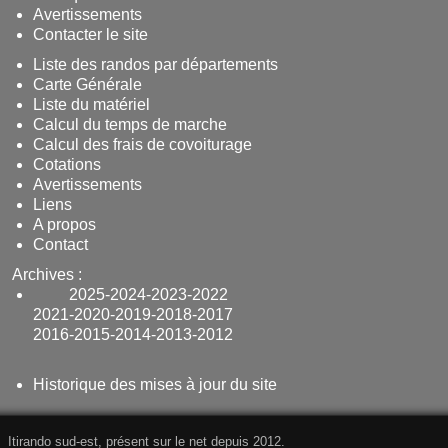
Avertissements
Contacter le site
Liste des randos par départements
Carte Générale
Liste du matériel
Calcul du temps de marche
Calcul des frais de covoiturage
Cotations
Avertissements
Liens
A propos
Contact
Archives :
2025
-
2024
-
2023
-
2022
2021
-
2020
-
2019
-
2018
-
2017
2016
-
2015
-
2014
-
2013
-
2012
Historique des mises à jour du site
Itirando sud-est, présent sur le net depuis 2012.