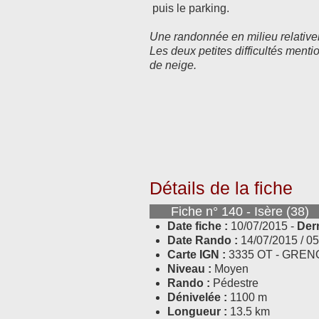
puis le parking.
Une randonnée en milieu relativem
Les deux petites difficultés ment
de neige.
Détails de la fiche
Fiche n° 140 - Isère (3
Date fiche :
10/07/2015 -
Der
Date Rando :
14/07/2015 / 0
Carte IGN :
3335 OT - GREN
Niveau :
Moyen
Rando :
Pédestre
Dénivelée :
1100 m
Longueur :
13.5 km