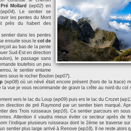
 Pré Mollard
(
wp02
) en
(
wp04
). Le sentier se
gravir les pentes du Mont
t près du habert des
e sentier dans les pentes
sse ensuite sous le
col de
erçoit au bas de la pente
nuer Sud-Est en direction
oulon), le passage sans
demande toutefois un peu
verrou, le sentier entame
ers sous le rocher Boulon (
wp07
).
up
(
wp08
) où un névé était encore présent (hors de la trace) 
 de la vue je vous recommande de gravir la crête au nord du co
ement vers le lac du Loup (
wp09
) puis ers le lac du Crozet (
wp1
en direction de pré Raymond par un sentier bien marqué. Après
ntier des Trois ruisseaux (
wp16
). Ce sentier parcours en sous 
ntes. Attention il vaudra mieux éviter ce secteur après de for
om l'indique plusieurs ruisseaux dont le 2ème se traverse sur
 un sentier plus large arrivé à Renove (
wp18
). Il ne reste alors