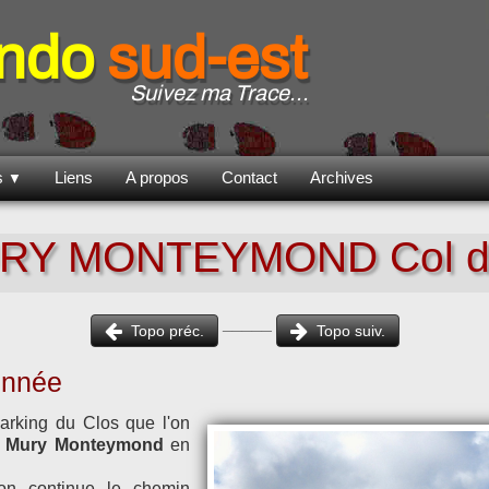
ando
sud-est
Suivez ma Trace...
es
Liens
A propos
Contact
Archives
▼
RY MONTEYMOND Col d
_____
Topo préc.
Topo suiv.
donnée
arking du Clos que l'on
t Mury Monteymond
en
 on continue le chemin