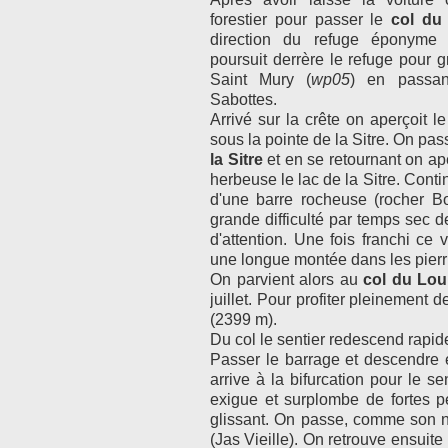
forestier pour passer le
col du
direction du refuge éponyme 
poursuit derrère le refuge pour 
Saint Mury (
wp05
) en passan
Sabottes.
Arrivé sur la crête on aperçoit l
sous la pointe de la Sitre. On pa
la Sitre
et en se retournant on ap
herbeuse le lac de la Sitre. Conti
d'une barre rocheuse (rocher B
grande difficulté par temps sec 
d'attention. Une fois franchi ce 
une longue montée dans les pierri
On parvient alors au
col du Lo
juillet. Pour profiter pleinement
(2399 m).
Du col le sentier redescend rapid
Passer le barrage et descendre 
arrive à la bifurcation pour le se
exigue et surplombe de fortes pe
glissant. On passe, comme son n
(Jas Vieille). On retrouve ensuite