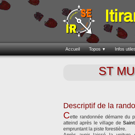
Itir
Accueil
Topos
Infos util
▼
ST MU
Descriptif de la ran
C
ette randonnée démarre du p
atteind après le village de
Sain
empruntant la piste forestière.
Après avoir laissé la voiture