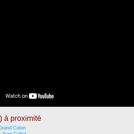
) à proximité
Grand Colon
Jean Collet