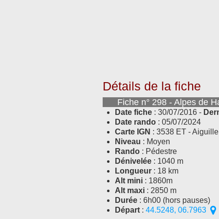
Détails de la fiche
Fiche n° 298 - Alpes de Ha
Date fiche
: 30/07/2016 -
Der
Date rando
: 05/07/2024
Carte IGN
: 3538 ET - Aiguil
Niveau
: Moyen
Rando
: Pédestre
Dénivelée
: 1040 m
Longueur
: 18 km
Alt mini
: 1860m
Alt maxi
: 2850 m
Durée
: 6h00 (hors pauses)
Départ
:
44.5248, 06.7963