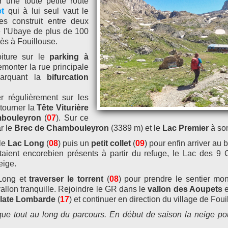
r une toute petite route
t
qui à lui seul vaut le
es construit entre deux
de l'Ubaye de plus de 100
cès à Fouillouse.
oiture sur le
parking à
remonter la rue principale
marquant la
bifurcation
r régulièrement sur les
tourner la
Tête Viturière
bouleyron
(
07
). Sur ce
ar le
Brec de Chambouleyron
(3389 m) et le
Lac Premier
à son
 le
Lac Long
(
08
) puis un
petit collet
(
09
) pour enfin arriver au
taient encorebien présents à partir du refuge, le Lac des 9 
eige.
 Long et
traverser le torrent
(
08
) pour prendre le sentier mo
llon tranquille. Rejoindre le GR dans le
vallon des Aoupets
e
 Plate Lombarde
(
17
) et continuer en direction du village de Foui
nique tout au long du parcours. En début de saison la neige p