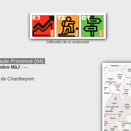
Difficultés de la randonnée
ute Provence (04)
nière MàJ
: ---
le de Chambeyron