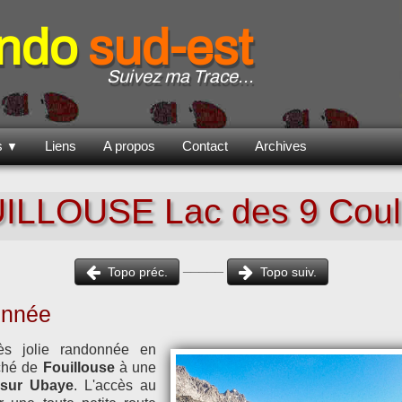
ando
sud-est
Suivez ma Trace...
es
Liens
A propos
Contact
Archives
▼
ILLOUSE Lac des 9 Coul
_____
Topo préc.
Topo suiv.
donnée
rès jolie randonnée en
rché de
Fouillouse
à une
 sur Ubaye
. L'accès au