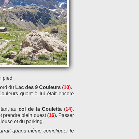
 pied.
 bord du
Lac des 9 Couleurs
(
10
).
Couleurs quant à lui était encore
ntant au
col de la Couletta
(
14
).
t prendre plein ouest (
16
). Passer
llouse et du parking.
ourrait quand même compliquer le