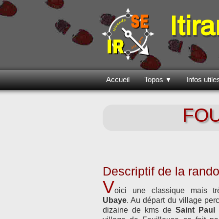
Itir
Accueil
Topos
Infos util
▼
FOU
Descriptif de la ran
V
oici une classique mais t
Ubaye
. Au départ du village pe
dizaine de kms de
Saint Paul